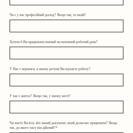
Чи є у вас професійний досвід? Якщо так, то який?
Хотіли б Ви працювати повний чи неповний робочий день?
У Вас є переваги, в якому регіоні Ви шукаєте роботу?
У вас є житло? Якщо так, у якому місті?
Чи маєте Ви візу або інший документ, який дозволяє працювати? Якщо
так, до якого часу він дійсний?
*