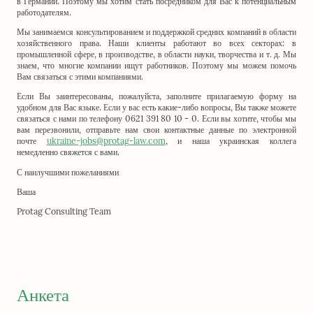
в Германии. Поэтому мы хотим стать посредником для Вас к потенциальным
работодателям.
Мы занимаемся консультированием и поддержкой средних компаний в области
хозяйственного права. Наши клиенты работают во всех секторах: в
промышленной сфере, в производстве, в области науки, творчества и т. д. Мы
знаем, что многие компании ищут работников. Поэтому мы можем помочь
Вам связаться с этими компаниями.
Если Вы заинтересованы, пожалуйста, заполните прилагаемую форму на
удобном для Вас языке. Если у вас есть какие-либо вопросы, Вы также можете
связаться с нами по телефону 0621 391 80 10 - 0. Если вы хотите, чтобы мы
вам перезвонили, отправьте нам свои контактные данные по электронной
почте
ukraine-jobs@protag-law.com
, и наша украинская коллега
немедленно свяжется с вами.
С наилучшими пожеланиями
Ваша
Protag Consulting Team
Анкета