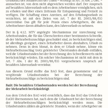
Grundsatz des Sozialrechts der Union – verbürgt in Art. 31 Abs. 2 GRC –
anzusehen ist, von dem nicht abgewichen werden darf. Der Anspruch
auf bezahlten Jahresurlaub soll es dem Arbeitnehmer ermöglichen, sich
zu erholen und über einen Zeitraum für Entspannung und Freizeit zu
verfügen. Die Schaffung eines Anreizes, auf den Erholungsurlaub zu
verzichten, ist mit den Zielen von Art. 7 der RL 2003/88/EG
unvereinbar. Das gilt für jede Praxis eines Arbeitgebers, die den
Arbeitnehmer davon abhalten kann, den Jahresurlaub zu nehmen.
Der in § 4.1.2. MTV angelegte Mechanismus zur Anrechnung von
Arbeitsstunden, die für das Überschreiten einer bestimmten Schwelle,
ab der Mehrarbeitszuschläge geschuldet sind, zu berücksichtigen sind,
ist allerdings geeignet, einen Zeitarbeiter davon abzuhalten, Urlaub zu
nehmen. Denn in dem Monat, in dem er Urlaub nehme, könne ein
Mehrarbeitszuschlag trotz geleisteter Überstunden deshalb entfallen,
weil die Urlaubsstunden bei der Berechnung des Schwellenwerts nicht
berücksichtigt würden. Ein solcher Mechanismus ist nicht mit dem in
Art. 7 Abs. 1 der RL 2003/88/EG vorgesehenen Anspruch auf
bezahlten Jahresurlaub vereinbar.
Aus diesem Grund stellte das BAG fest, dass genommene und zu
vergütende Urlaubsstunden bei der Berechnung der
Mehrarbeitszuschläge zu berücksichtigen sind.
Fazit: Die bezahlten Urlaubsstunden werden bei der Berechnung
der Mehrarbeit berücksichtigt
Aus dem Urteil des BAG wird ersichtlich, dass das BAG das Urteil des
EuGH übernommen hat, nach dem die Urlaubszeit bei der Berechnung
der Mehrarbeitszuschlägen berücksichtigt werden muss. Die
Urlaubstunden zählen als geleistete Stunden, wenn der Arbeitgeber sie