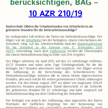
berücksichtigen, BAG –
10 AZR 210/19
Sachverhalt: Zählen die Urlaubsstunden von Zeitarbeitern als
geleistete Stunden für die Mehrarbeitszuschläge?
Im vorliegenden Fall stritten die Partei um Mehrarbeitszuschläge. Der
Kläger war als
Zeitarbeiter
bei der Beklagten, einem Unternehmen der
Zeitarbeit, tätig. Auf das Arbeitsverhältnis fand der
Manteltarifvertrag
für die Zeitarbeit in der Fassung vom 17. September 2013
(MTV)
Anwendung. Nach dem
Tarifvertrag
werden die Überstunden
mit einem Mehrarbeitszuschlag in Höhe von 25% vergütet.
Der Kläger arbeitete im April 2017, auf den 23 Arbeitstage entfielen,
121,75 Stunden und nahm zehn Tage Erholungsurlaub, für die die
Beklagte 84,7 Stunden abrechnete und vergütete. Der Kläger vertrat
die Auffassung, in die Berechnung des Schwellenwerts für
Mehrarbeitszuschläge müssten alle in einem Monat abgerechneten
Stunden, also auch solche für seinen genommenen Urlaub, einbezogen
werden. Für den Monat August 2017 sei daher von insgesamt 206,45
geleisteten Stunden auszugehen. Damit überschritt er die Schwelle
der geleisteten Stunden für 23 Arbeitstage und habe Anspruch auf
Mehrarbeitszuschlag aus dem Tarifvertrag der Zeitarbeit.
Der Beklagte war jedoch der Auffassung, dass angesichts des klaren
Wortlauts der tariflichen Regelung bei der Bemessung von
Mehrarbeitszuschlägen nur tatsächlich gearbeitete Stunden, nicht