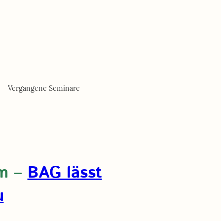
Vergangene Seminare
am –
BAG lässt
u