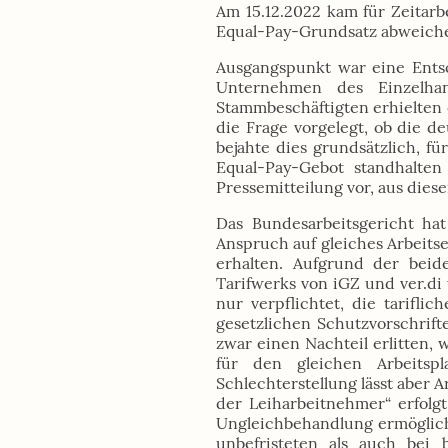
Am 15.12.2022 kam für Zeitarb
Equal-Pay-Grundsatz abweich
Ausgangspunkt war eine Entsc
Unternehmen des Einzelha
Stammbeschäftigten erhielten
die Frage vorgelegt, ob die 
bejahte dies grundsätzlich, fü
Equal-Pay-Gebot standhalten
Pressemitteilung vor, aus dies
Das Bundesarbeitsgericht ha
Anspruch auf gleiches Arbeitse
erhalten. Aufgrund der beid
Tarifwerks von iGZ und ver.di
nur verpflichtet, die tarifli
gesetzlichen Schutzvorschrifte
zwar einen Nachteil erlitten, w
für den gleichen Arbeitsp
Schlechterstellung lässt aber 
der Leiharbeitnehmer“ erfolg
Ungleichbehandlung ermöglich
unbefristeten als auch bei 