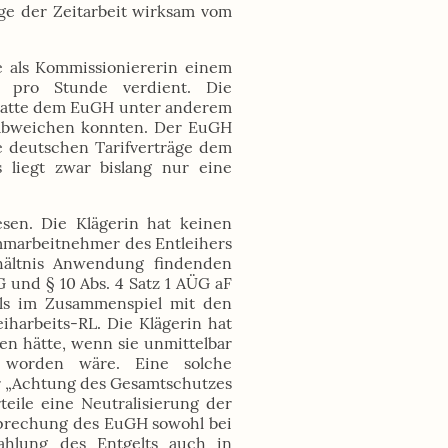
äge der Zeitarbeit wirksam vom
e als Kommissioniererin einem
 pro Stunde verdient. Die
 hatte dem EuGH unter anderem
z abweichen konnten. Der EuGH
die deutschen Tarifverträge dem
 liegt zwar bislang nur eine
sen. Die Klägerin hat keinen
tammarbeitnehmer des Entleihers
rhältnis Anwendung findenden
 und § 10 Abs. 4 Satz 1 AÜG aF
alls im Zusammenspiel mit den
eiharbeits-RL. Die Klägerin hat
lten hätte, wenn sie unmittelbar
t worden wäre. Eine solche
ter „Achtung des Gesamtschutzes
eile eine Neutralisierung der
sprechung des EuGH sowohl bei
zahlung des Entgelts auch in