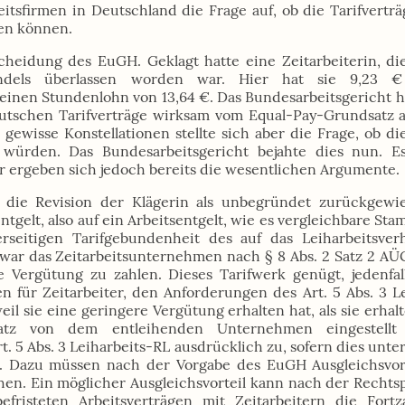
eitsfirmen in Deutschland die Frage auf, ob die Tarifvertr
en können.
heidung des EuGH. Geklagt hatte eine Zeitarbeiterin, di
ndels überlassen worden war. Hier hat sie 9,23 €
 einen Stundenlohn von 13,64 €. Das Bundesarbeitsgericht
deutschen Tarifverträge wirksam vom Equal-Pay-Grundsat
r gewisse Konstellationen stellte sich aber die Frage, ob 
 würden. Das Bundesarbeitsgericht bejahte dies nun. Es
er ergeben sich jedoch bereits die wesentlichen Argumente.
t die Revision der Klägerin als unbegründet zurückgewie
ntgelt, also auf ein Arbeitsentgelt, wie es vergleichbare S
erseitigen Tarifgebundenheit des auf das Leiharbeitsve
 war das Zeitarbeitsunternehmen nach § 8 Abs. 2 Satz 2 AÜG
che Vergütung zu zahlen. Dieses Tarifwerk genügt, jedenf
n für Zeitarbeiter, den Anforderungen des Art. 5 Abs. 3 L
eil sie eine geringere Vergütung erhalten hat, als sie erha
latz von dem entleihenden Unternehmen eingestell
Art. 5 Abs. 3 Leiharbeits-RL ausdrücklich zu, sofern dies un
t. Dazu müssen nach der Vorgabe des EuGH Ausgleichsvort
en. Ein möglicher Ausgleichsvorteil kann nach der Recht
befristeten Arbeitsverträgen mit Zeitarbeitern die Fort