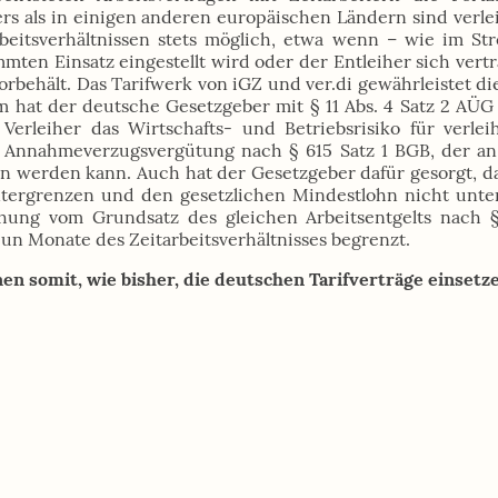
ders als in einigen anderen europäischen Ländern sind verl
beitsverhältnissen stets möglich, etwa wenn – wie im Strei
mmten Einsatz eingestellt wird oder der Entleiher sich vert
orbehält. Das Tarifwerk von iGZ und ver.di gewährleistet d
m hat der deutsche Gesetzgeber mit § 11 Abs. 4 Satz 2 AÜG 
 Verleiher das Wirtschafts- und Betriebsrisiko für verle
f Annahmeverzugsvergütung nach § 615 Satz 1 BGB, der an 
n werden kann. Auch hat der Gesetzgeber dafür gesorgt, das
ntergrenzen und den gesetzlichen Mindestlohn nicht unter
hung vom Grundsatz des gleichen Arbeitsentgelts nach §
eun Monate des Zeitarbeitsverhältnisses begrenzt.
n somit, wie bisher, die deutschen Tarifverträge einset